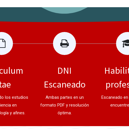
iculum
DNI
Habili
tae
Escaneado
profe
o los estudios
Ambas partes en un
Escaneado en 
iencia en
formato PDF y resolución
encuentre
ogía y afines.
óptima.