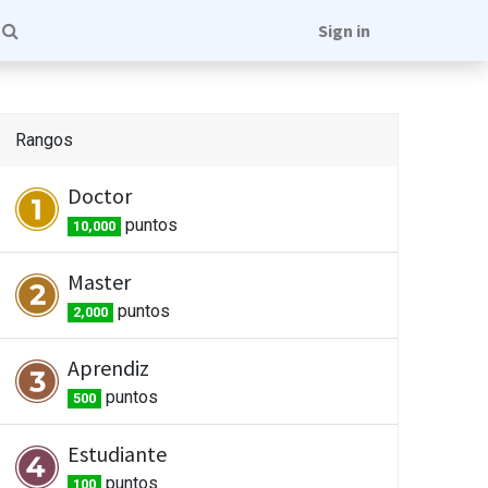
Sign in
Rangos
Doctor
punto
s
10,000
Master
punto
s
2,000
Aprendiz
punto
s
500
Estudiante
punto
s
100