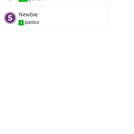
Newbie
punto
s
1